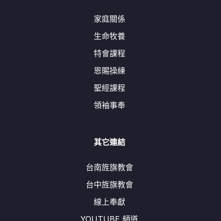
家庭關係
生命牧養
特會課程
恩賜操練
聖經課程
領袖事奉
其它連結
台南旌旗教會
台中旌旗教會
線上奉獻
YOUTUBE 頻道