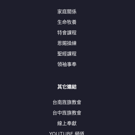
家庭關係
生命牧養
特會課程
恩賜操練
聖經課程
領袖事奉
其它連結
台南旌旗教會
台中旌旗教會
線上奉獻
YOUTUBE 頻道