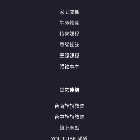
家庭關係
生命牧養
特會課程
恩賜操練
聖經課程
領袖事奉
其它連結
台南旌旗教會
台中旌旗教會
線上奉獻
YOUTUBE 頻道