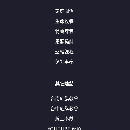
家庭關係
生命牧養
特會課程
恩賜操練
聖經課程
領袖事奉
其它連結
台南旌旗教會
台中旌旗教會
線上奉獻
YOUTUBE 頻道