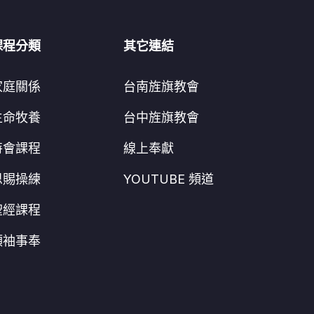
課程分類
其它連結
家庭關係
台南旌旗教會
生命牧養
台中旌旗教會
特會課程
線上奉獻
恩賜操練
YOUTUBE 頻道
聖經課程
領袖事奉