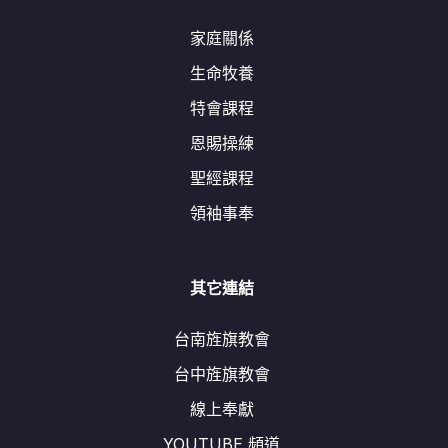
家庭關係
生命牧養
特會課程
恩賜操練
聖經課程
領袖事奉
其它連結
台南旌旗教會
台中旌旗教會
線上奉獻
YOUTUBE 頻道