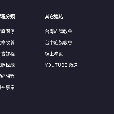
課程分類
其它連結
家庭關係
台南旌旗教會
生命牧養
台中旌旗教會
特會課程
線上奉獻
恩賜操練
YOUTUBE 頻道
聖經課程
領袖事奉