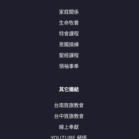
家庭關係
生命牧養
特會課程
恩賜操練
聖經課程
領袖事奉
其它連結
台南旌旗教會
台中旌旗教會
線上奉獻
YOUTUBE 頻道