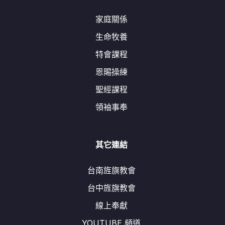
家庭關係
生命牧養
特會課程
恩賜操練
聖經課程
領袖事奉
其它連結
台南旌旗教會
台中旌旗教會
線上奉獻
YOUTUBE 頻道