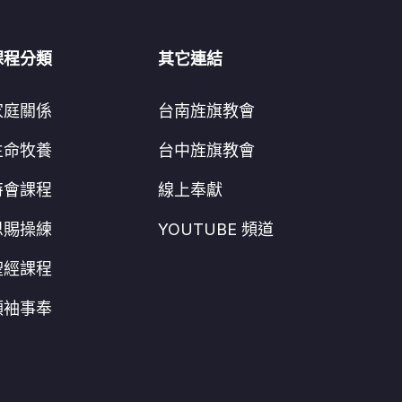
課程分類
其它連結
家庭關係
台南旌旗教會
生命牧養
台中旌旗教會
特會課程
線上奉獻
恩賜操練
YOUTUBE 頻道
聖經課程
領袖事奉