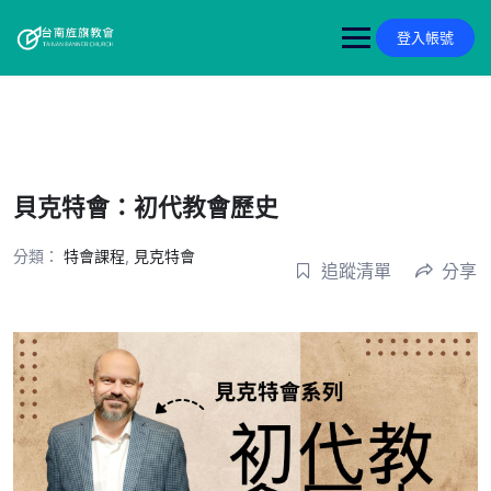
Skip
to
登入帳號
content
貝克特會：初代教會歷史
分類：
特會課程
,
見克特會
追蹤清單
分享