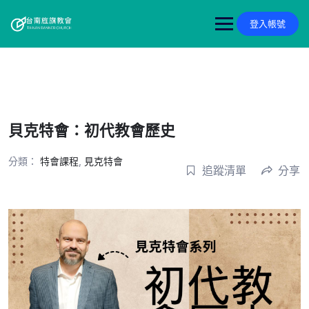
Skip
to
登入帳號
content
貝克特會：初代教會歷史
分類：
特會課程
,
見克特會
追蹤清單
分享