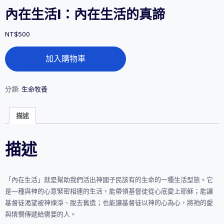
內在生活I：內在生活的真諦
NT$
500
內
加入購物車
在
生
活
I：
分類:
生命牧養
內
在
描述
生
活
的
描述
真
諦
數
量
「內在生活」就是幫助我們活出神國子民該有的生命的一種生活型態。它
是一種與神的心意緊密相連的生活，能帶領基督徒從心底愛上耶穌；能讓
基督徒渴望被神煉淨、脫去舊造；也能讓基督徒以神的心為心，將祂的愛
與憐憫傳遞給需要的人。