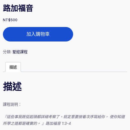
路加福音
NT$
500
路
加入購物車
加
福
音
數
分類:
聖經課程
量
描述
描述
課程說明：
『這些事我既從起頭都詳細考察了，就定意要按着次序寫給你， 使你知道
所學之道都是確實的。 』路加福音 1:3-4