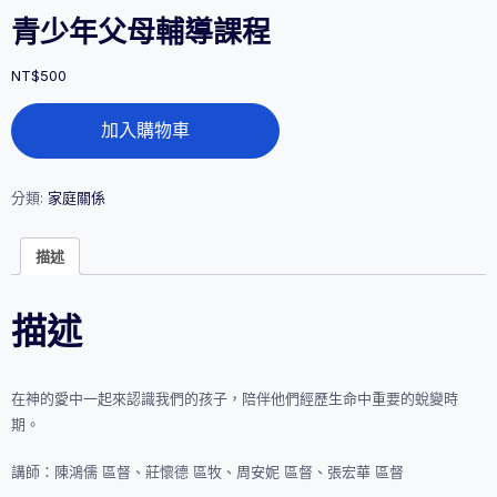
青少年父母輔導課程
NT$
500
青
加入購物車
少
年
父
母
分類:
家庭關係
輔
導
描述
課
程
數
描述
量
在神的愛中一起來認識我們的孩子，陪伴他們經歷生命中重要的蛻變時
期。
講師：陳鴻儒 區督、莊懷德 區牧、周安妮 區督、張宏華 區督