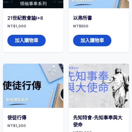
21世紀教會論I+II
以弗所書
NT$
1,000
NT$
500
加入購物車
加入購物車
使徒行傳
先知特會-先知事奉與大
使命
NT$
1,200